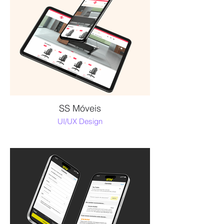
SS Móveis
UI/UX Design